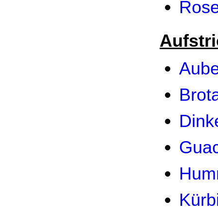
Rose
Aufstri
Aube
Brota
Dink
Guac
Hum
Kürb