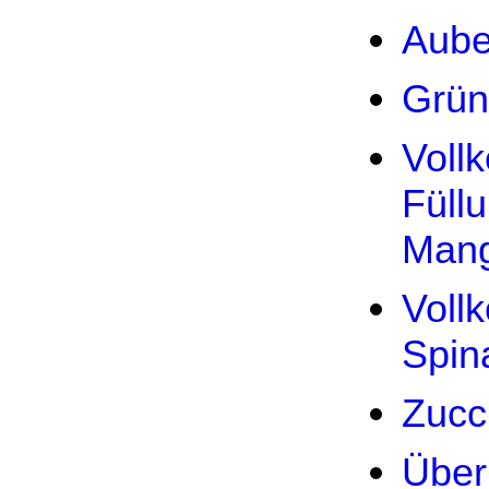
Aube
Grün
Voll
Füllu
Mang
Voll
Spina
Zucch
Über