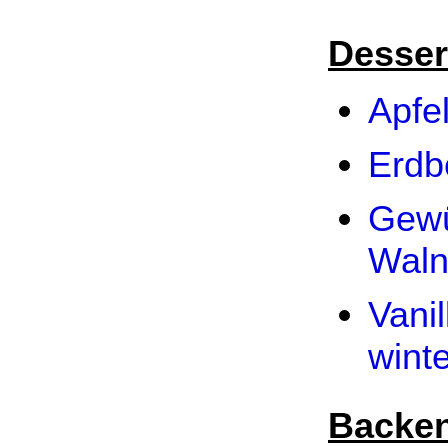
Desser
Apfe
Erdbe
Gewü
Waln
Vani
winte
Backen