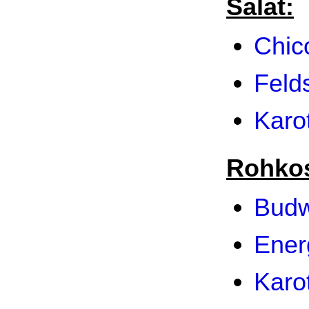
Salat:
Chic
Felds
Karo
Rohkos
Budw
Ener
Karo