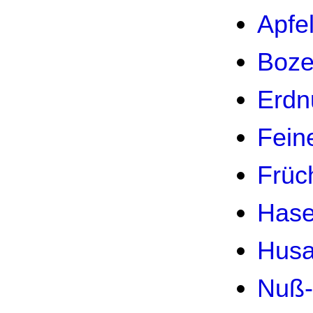
Apfe
Boze
Erdn
Fein
Früc
Hase
Husa
Nuß-