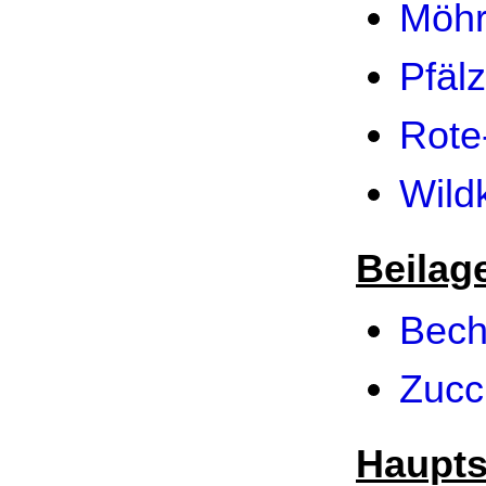
Möhr
Pfäl
Rote
Wild
Beilag
Bech
Zucc
Haupts