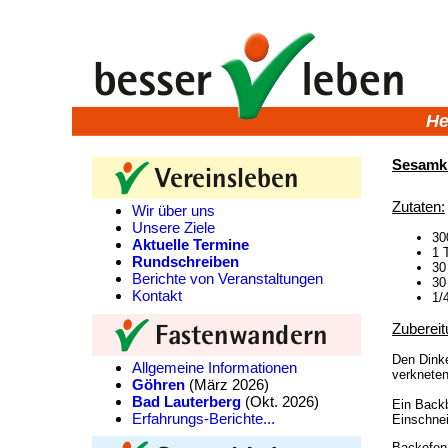
He
Sesamk
Zutaten:
Wir über uns
Unsere Ziele
30
Aktuelle Termine
1 
Rundschreiben
30
Berichte von Veranstaltungen
30
Kontakt
1/
Zubereit
Den Dink
Allgemeine Informationen
verkneten
Göhren
(März 2026)
Bad Lauterberg
(Okt. 2026)
Ein Backb
Erfahrungs-Berichte...
Einschne
Backofen 