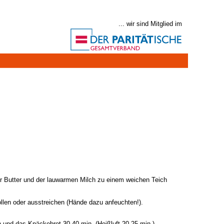
... wir sind Mitglied im
 Butter und der lauwarmen Milch zu einem weichen Teich
llen oder ausstreichen (Hände dazu anfeuchten!).
n und das Knäckebrot 30-40 min. (Heißluft 20-25 min.)