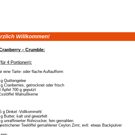
rzlich Willkommen!
 Cranberry – Crumble:
(für 4 Portionen):
ür eine Tarte- oder flache Auflaufform
 g Quittengelee
 g Cranberries, getrocknet oder frisch
8 Äpfel 700 g geputzt
Esslöffel Walnußkerne
5 g Dinkel -Vollkornmehl
 g Butter, kalt und gewürfelt
 g unraffinierter Rohrzucker, fein gemahlen.
gestrichener Teelöffel gemahlener Ceylon Zimt, evtl. etwas Backpulver
ung: