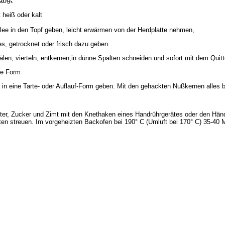
heiß oder kalt
lee in den Topf geben, leicht erwärmen von der Herdplatte nehmen,
es, getrocknet oder frisch dazu geben.
älen, vierteln, entkernen,in dünne Spalten schneiden und sofort mit dem Qu
die Form
in eine Tarte- oder Auflauf-Form geben. Mit den gehackten Nußkernen alles 
ter, Zucker und Zimt mit den Knethaken eines Handrührgerätes oder den Händ
ten streuen. Im vorgeheizten Backofen bei 190° C (Umluft bei 170° C) 35-40 