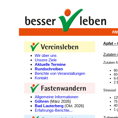
He
Apfel –
Zutaten 
Wir über uns
Unsere Ziele
Zutaten f
Aktuelle Termine
Rundschreiben
80
Berichte von Veranstaltungen
60
Kontakt
6-
2 
Streusel
Allgemeine Informationen
12
Göhren
(März 2026)
75
Bad Lauterberg
(Okt. 2026)
40
1 
Erfahrungs-Berichte...
Zubereit