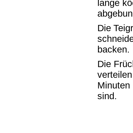
lange kö
abgebun
Die Teig
schneide
backen.
Die Früc
verteile
Minuten 
sind.