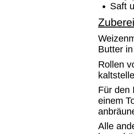
Saft 
Zuberei
Weizenme
Butter i
Rollen 
kaltstell
Für den 
einem To
anbräune
Alle and