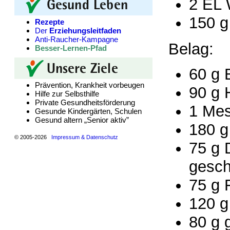
2 EL 
150 g
Rezepte
Der
Erziehungsleitfaden
Anti-Raucher-Kampagne
Belag:
Besser-Lernen-Pfad
60 g 
Prävention, Krankheit vorbeugen
90 g 
Hilfe zur Selbsthilfe
Private Gesundheitsförderung
1 Mes
Gesunde Kindergärten, Schulen
Gesund altern „Senior aktiv”
180 g
© 2005-2026
Impressum & Datenschutz
75 g 
gesch
75 g 
120 g
80 g 