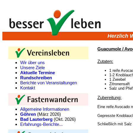
Herzlich 
Guacumole / Avo
Zutaten:
Wir über uns
Unsere Ziele
1 reife Avoca
Aktuelle Termine
1-2 Knoblauc
Rundschreiben
1 Zwiebel
Berichte von Veranstaltungen
Zitronensaft
Kontakt
Salz und Pfef
Zubereitung:
Eine reife Avocado m
Allgemeine Informationen
Göhren
(März 2026)
Gepresste Knoblauch
Bad Lauterberg
(Okt. 2026)
Erfahrungs-Berichte...
Schließlich mit Sal