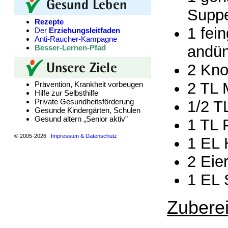
Supp
Rezepte
1 fei
Der
Erziehungsleitfaden
Anti-Raucher-Kampagne
andün
Besser-Lernen-Pfad
2 Kno
2 TL 
Prävention, Krankheit vorbeugen
Hilfe zur Selbsthilfe
Private Gesundheitsförderung
1/2 TL
Gesunde Kindergärten, Schulen
Gesund altern „Senior aktiv”
1 TL 
© 2005-2026
Impressum & Datenschutz
1 EL 
2 Eie
1 EL 
Zuberei