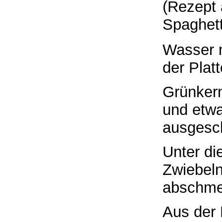
(Rezept 
Spaghett
Wasser 
der Plat
Grünkern
und etwa
ausgesch
Unter d
Zwiebeln
abschme
Aus der 