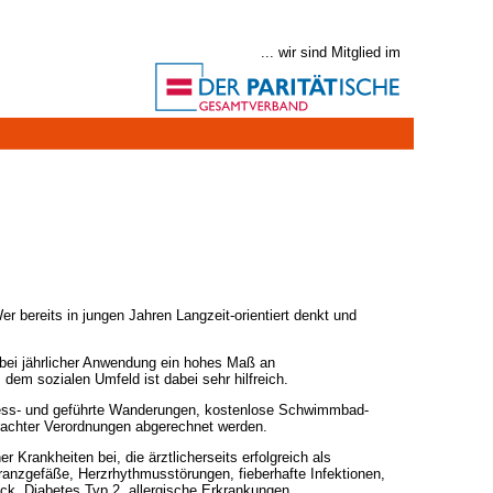
... wir sind Mitglied im
Wer bereits in jungen Jahren Langzeit-orientiert denkt und
bei jährlicher Anwendung ein hohes Maß an
em sozialen Umfeld ist dabei sehr hilfreich.
tness- und geführte Wanderungen, kostenlose Schwimmbad-
achter Verordnungen abgerechnet werden.
rankheiten bei, die ärztlicherseits erfolgreich als
kranzgefäße, Herzrhythmusstörungen, fieberhafte Infektionen,
k, Diabetes Typ 2, allergische Erkrankungen.