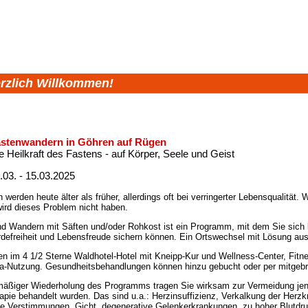
rzlich Willkommen!
stenwandern in Göhren auf Rügen
e Heilkraft des Fastens - auf Körper, Seele und Geist
.03. - 15.03.2025
werden heute älter als früher, allerdings oft bei verringerter Lebensqualität. 
wird dieses Problem nicht haben.
d Wandern mit Säften und/oder Rohkost ist ein Programm, mit dem Sie sich 
efreiheit und Lebensfreude sichern können. Ein Ortswechsel mit Lösung aus d
n im 4 1/2 Sterne Waldhotel-Hotel mit Kneipp-Kur und Wellness-Center, Fi
a-Nutzung. Gesundheitsbehandlungen können hinzu gebucht oder per mitgebr
mäßiger Wiederholung des Programms tragen Sie wirksam zur Vermeidung jener K
apie behandelt wurden. Das sind u.a.: Herzinsuffizienz, Verkalkung der Herz
e Verstimmungen, Gicht, degenerative Gelenkerkrankungen, zu hoher Blutdruc