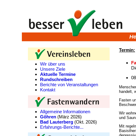
He
Termin:
Fa
Wir über uns
Di
Unsere Ziele
Aktuelle Termine
08
Rundschreiben
Berichte von Veranstaltungen
Menschen 
Kontakt
handelt, 
Fasten un
Beschwerd
Allgemeine Informationen
Wir wohne
Göhren
(März 2026)
und Saun
Bad Lauterberg
(Okt. 2026)
Mit regel
Erfahrungs-Berichte...
Basisther
depressiv