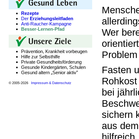
Menschen
Rezepte
Der
Erziehungsleitfaden
allerding
Anti-Raucher-Kampagne
Besser-Lernen-Pfad
Wer bere
orientie
Prävention, Krankheit vorbeugen
Problem 
Hilfe zur Selbsthilfe
Private Gesundheitsförderung
Gesunde Kindergärten, Schulen
Fasten u
Gesund altern „Senior aktiv”
Rohkost 
© 2005-2026
Impressum & Datenschutz
bei jähr
Beschwer
sichern 
aus dem 
hilfreich.