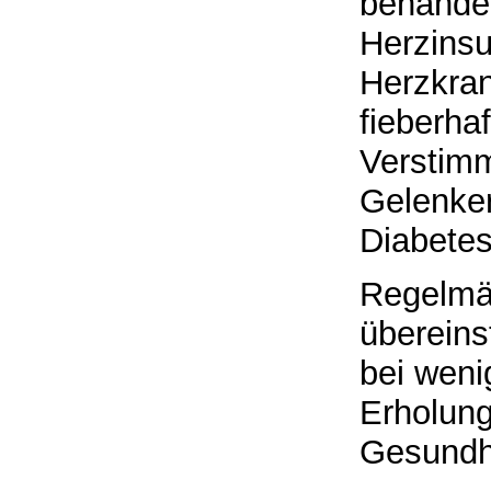
behandel
Herzinsu
Herzkra
fieberha
Verstimm
Gelenker
Diabetes
Regelmä
übereins
bei weni
Erholung
Gesundhe