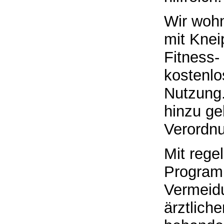
Wir wohn
mit Knei
Fitness-
kostenl
Nutzung
hinzu ge
Verordn
Mit rege
Program
Vermeidu
ärztliche